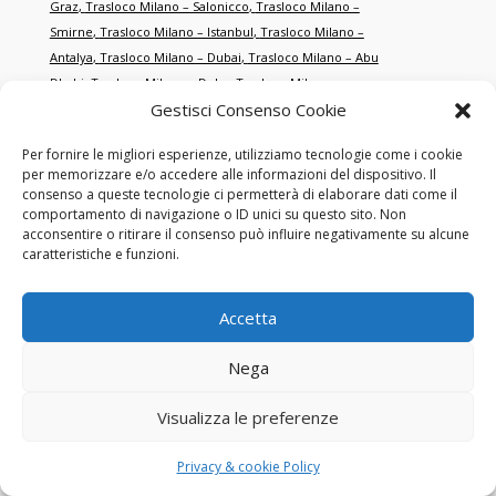
Graz
,
Trasloco Milano – Salonicco
,
Trasloco Milano –
Smirne
,
Trasloco Milano – Istanbul
,
Trasloco Milano –
Antalya
,
Trasloco Milano – Dubai
,
Trasloco Milano – Abu
Dhabi
,
Trasloco Milano – Doha
,
Trasloco Milano –
Gestisci Consenso Cookie
Singapore
,
Trasloco Milano – Hong Kong
,
Trasloco Milano – New
York
,
Trasloco Milano – Miami
,
Trasloco Milano – Los
Per fornire le migliori esperienze, utilizziamo tecnologie come i cookie
Angeles
,
Trasloco Milano – Toronto
,
Trasloco Milano –
per memorizzare e/o accedere alle informazioni del dispositivo. Il
Montréal
,
Trasloco Milano – Sydney
,
Trasloco Milano –
consenso a queste tecnologie ci permetterà di elaborare dati come il
Melbourne
,
Trasloco Milano – Tokyo
,
Trasloco Milano –
comportamento di navigazione o ID unici su questo sito. Non
acconsentire o ritirare il consenso può influire negativamente su alcune
Shanghai
,
Trasloco Milano – Pechino
,
Trasloco Milano – San
caratteristiche e funzioni.
Francisco
,
Trasloco Milano – Chicago
,
Trasloco Milano –
Boston
,
Trasloco Milano – Washington
,
Trasloco Milano –
Houston
,
Trasloco Milano – Dallas
,
Trasloco Milano –
Accetta
Atlanta
,
Trasloco Milano – Seattle
,
Trasloco Milano – Las
Vegas
,
Trasloco Milano – Orlando
,
Trasloco Milano –
Nega
Philadelphia
,
Trasloco Milano – Phoenix
,
Trasloco Milano – Detroit
.
Visualizza le preferenze
Trasloco Roma – Parigi
,
Trasloco Roma – Berlino
,
Trasloco Roma –
Privacy & cookie Policy
Madrid
,
Trasloco Roma – Lisbona
,
Trasloco Roma –