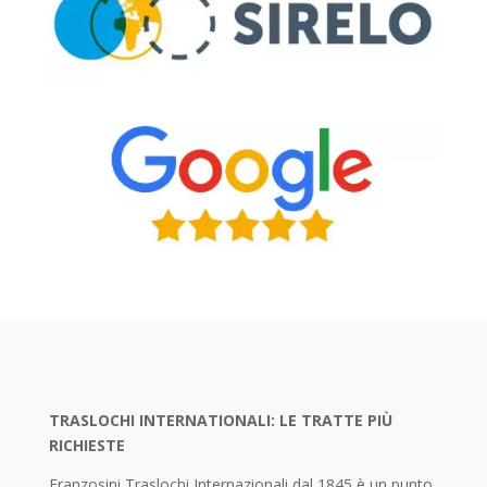
TRASLOCHI INTERNATIONALI: LE TRATTE PIÙ
RICHIESTE
Franzosini Traslochi Internazionali dal 1845 è un punto