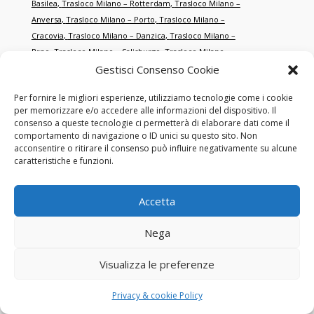
Basilea
,
Trasloco Milano – Rotterdam
,
Trasloco Milano –
Anversa
,
Trasloco Milano – Porto
,
Trasloco Milano –
Cracovia
,
Trasloco Milano – Danzica
,
Trasloco Milano –
Brno
,
Trasloco Milano – Salisburgo
,
Trasloco Milano –
Graz
,
Trasloco Milano – Salonicco
,
Trasloco Milano –
Gestisci Consenso Cookie
Smirne
,
Trasloco Milano – Istanbul
,
Trasloco Milano –
Per fornire le migliori esperienze, utilizziamo tecnologie come i cookie
Antalya
,
Trasloco Milano – Dubai
,
Trasloco Milano – Abu
per memorizzare e/o accedere alle informazioni del dispositivo. Il
Dhabi
,
Trasloco Milano – Doha
,
Trasloco Milano –
consenso a queste tecnologie ci permetterà di elaborare dati come il
Singapore
,
Trasloco Milano – Hong Kong
,
Trasloco Milano – New
comportamento di navigazione o ID unici su questo sito. Non
acconsentire o ritirare il consenso può influire negativamente su alcune
York
,
Trasloco Milano – Miami
,
Trasloco Milano – Los
caratteristiche e funzioni.
Angeles
,
Trasloco Milano – Toronto
,
Trasloco Milano –
Montréal
,
Trasloco Milano – Sydney
,
Trasloco Milano –
Melbourne
,
Trasloco Milano – Tokyo
,
Trasloco Milano –
Accetta
Shanghai
,
Trasloco Milano – Pechino
,
Trasloco Milano – San
Francisco
,
Trasloco Milano – Chicago
,
Trasloco Milano –
Nega
Boston
,
Trasloco Milano – Washington
,
Trasloco Milano –
Houston
,
Trasloco Milano – Dallas
,
Trasloco Milano –
Visualizza le preferenze
Atlanta
,
Trasloco Milano – Seattle
,
Trasloco Milano – Las
Vegas
,
Trasloco Milano – Orlando
,
Trasloco Milano –
Privacy & cookie Policy
Philadelphia
,
Trasloco Milano – Phoenix
,
Trasloco Milano – Detroit
.