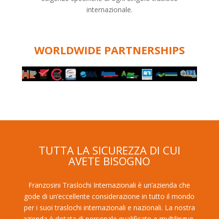
internazionale.
WORLDWIDE PARTNERSHIPS
TUTTA LA SICUREZZA DI CUI
AVETE BISOGNO
Franzosini Traslochi Internazionali è un’azienda che
gode di un’eccellente considerazione in tutto il mondo
per i suoi traslochi internazionali e nazionali. La nostra
azienda è dotata di personale qualificato e multilingue,