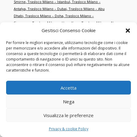
Smirne
,
Trasloco Milano – Istanbul
,
Trasloco Milano –
Antalya
,
Trasloco Milano – Dubai
,
Trasloco Milano – Abu
Dhabi
,
Trasloco Milano – Doha
,
Trasloco Milano –
Singapore
,
Trasloco Milano – Hong Kong
,
Trasloco Milano – New
Gestisci Consenso Cookie
York
,
Trasloco Milano – Miami
,
Trasloco Milano – Los
Angeles
,
Trasloco Milano – Toronto
,
Trasloco Milano –
Per fornire le migliori esperienze, utilizziamo tecnologie come i cookie
Montréal
,
Trasloco Milano – Sydney
,
Trasloco Milano –
per memorizzare e/o accedere alle informazioni del dispositivo. Il
Melbourne
,
Trasloco Milano – Tokyo
,
Trasloco Milano –
consenso a queste tecnologie ci permetterà di elaborare dati come il
Shanghai
,
Trasloco Milano – Pechino
,
Trasloco Milano – San
comportamento di navigazione o ID unici su questo sito. Non
acconsentire o ritirare il consenso può influire negativamente su alcune
Francisco
,
Trasloco Milano – Chicago
,
Trasloco Milano –
caratteristiche e funzioni.
Boston
,
Trasloco Milano – Washington
,
Trasloco Milano –
Houston
,
Trasloco Milano – Dallas
,
Trasloco Milano –
Atlanta
,
Trasloco Milano – Seattle
,
Trasloco Milano – Las
Accetta
Vegas
,
Trasloco Milano – Orlando
,
Trasloco Milano –
Philadelphia
,
Trasloco Milano – Phoenix
,
Trasloco Milano – Detroit
.
Nega
Visualizza le preferenze
Trasloco Roma – Parigi
,
Trasloco Roma – Berlino
,
Trasloco Roma –
Madrid
,
Trasloco Roma – Lisbona
,
Trasloco Roma –
Privacy & cookie Policy
Vienna
,
Trasloco Roma – Bruxelles
,
Trasloco Roma –