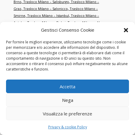
Brno
,
Trasloco Milano – Salisburgo
,
Trasloco Milano –
Graz
,
Trasloco Milano – Salonicco
,
Trasloco Milano –
Smirne
,
Trasloco Milano – Istanbul
,
Trasloco Milano –
Antalya
,
Trasloco Milano – Dubai
,
Trasloco Milano – Abu
Gestisci Consenso Cookie
Dhabi
,
Trasloco Milano – Doha
,
Trasloco Milano –
Singapore
,
Trasloco Milano – Hong Kong
,
Trasloco Milano – New
Per fornire le migliori esperienze, utilizziamo tecnologie come i cookie
York
,
Trasloco Milano – Miami
,
Trasloco Milano – Los
per memorizzare e/o accedere alle informazioni del dispositivo. Il
Angeles
,
Trasloco Milano – Toronto
,
Trasloco Milano –
consenso a queste tecnologie ci permetterà di elaborare dati come il
Montréal
,
Trasloco Milano – Sydney
,
Trasloco Milano –
comportamento di navigazione o ID unici su questo sito. Non
acconsentire o ritirare il consenso può influire negativamente su alcune
Melbourne
,
Trasloco Milano – Tokyo
,
Trasloco Milano –
caratteristiche e funzioni.
Shanghai
,
Trasloco Milano – Pechino
,
Trasloco Milano – San
Francisco
,
Trasloco Milano – Chicago
,
Trasloco Milano –
Boston
,
Trasloco Milano – Washington
,
Trasloco Milano –
Accetta
Houston
,
Trasloco Milano – Dallas
,
Trasloco Milano –
Atlanta
,
Trasloco Milano – Seattle
,
Trasloco Milano – Las
Nega
Vegas
,
Trasloco Milano – Orlando
,
Trasloco Milano –
Philadelphia
,
Trasloco Milano – Phoenix
,
Trasloco Milano – Detroit
.
Visualizza le preferenze
Privacy & cookie Policy
Trasloco Roma – Parigi
,
Trasloco Roma – Berlino
,
Trasloco Roma –