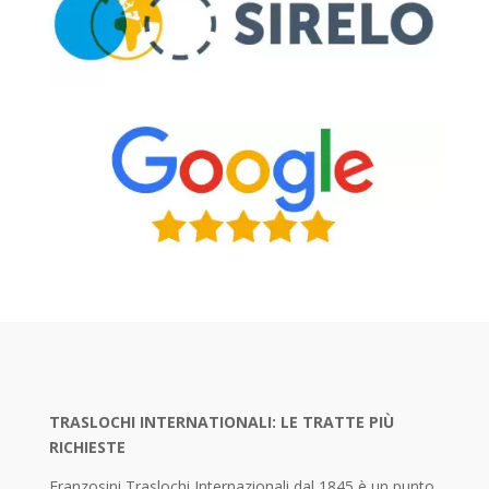
TRASLOCHI INTERNATIONALI: LE TRATTE PIÙ
RICHIESTE
Franzosini Traslochi Internazionali dal 1845 è un punto