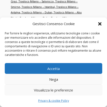
Graz
,
Trasloco Milano – Salonicco
,
Trasloco Milano –
Smirne
,
Trasloco Milano – Istanbul
,
Trasloco Milano –
Antalya
,
Trasloco Milano – Dubai
,
Trasloco Milano – Abu
Dhabi
,
Trasloco Milano – Doha
,
Trasloco Milano –
Gestisci Consenso Cookie
Singapore
,
Trasloco Milano – Hong Kong
,
Trasloco Milano – New
York
,
Trasloco Milano – Miami
,
Trasloco Milano – Los
Per fornire le migliori esperienze, utilizziamo tecnologie come i cookie
Angeles
,
Trasloco Milano – Toronto
,
Trasloco Milano –
per memorizzare e/o accedere alle informazioni del dispositivo. Il
Montréal
,
Trasloco Milano – Sydney
,
Trasloco Milano –
consenso a queste tecnologie ci permetterà di elaborare dati come il
Melbourne
,
Trasloco Milano – Tokyo
,
Trasloco Milano –
comportamento di navigazione o ID unici su questo sito. Non
acconsentire o ritirare il consenso può influire negativamente su alcune
Shanghai
,
Trasloco Milano – Pechino
,
Trasloco Milano – San
caratteristiche e funzioni.
Francisco
,
Trasloco Milano – Chicago
,
Trasloco Milano –
Boston
,
Trasloco Milano – Washington
,
Trasloco Milano –
Houston
,
Trasloco Milano – Dallas
,
Trasloco Milano –
Accetta
Atlanta
,
Trasloco Milano – Seattle
,
Trasloco Milano – Las
Vegas
,
Trasloco Milano – Orlando
,
Trasloco Milano –
Nega
Philadelphia
,
Trasloco Milano – Phoenix
,
Trasloco Milano – Detroit
.
Visualizza le preferenze
Trasloco Roma – Parigi
,
Trasloco Roma – Berlino
,
Trasloco Roma –
Privacy & cookie Policy
Madrid
,
Trasloco Roma – Lisbona
,
Trasloco Roma –