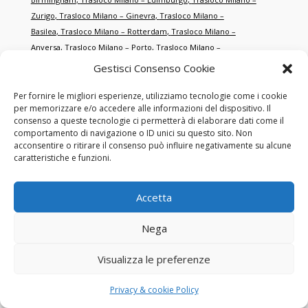
Zurigo
,
Trasloco Milano – Ginevra
,
Trasloco Milano –
Basilea
,
Trasloco Milano – Rotterdam
,
Trasloco Milano –
Anversa
,
Trasloco Milano – Porto
,
Trasloco Milano –
Cracovia
,
Trasloco Milano – Danzica
,
Trasloco Milano –
Gestisci Consenso Cookie
Brno
,
Trasloco Milano – Salisburgo
,
Trasloco Milano –
Graz
,
Trasloco Milano – Salonicco
,
Trasloco Milano –
Per fornire le migliori esperienze, utilizziamo tecnologie come i cookie
per memorizzare e/o accedere alle informazioni del dispositivo. Il
Smirne
,
Trasloco Milano – Istanbul
,
Trasloco Milano –
consenso a queste tecnologie ci permetterà di elaborare dati come il
Antalya
,
Trasloco Milano – Dubai
,
Trasloco Milano – Abu
comportamento di navigazione o ID unici su questo sito. Non
Dhabi
,
Trasloco Milano – Doha
,
Trasloco Milano –
acconsentire o ritirare il consenso può influire negativamente su alcune
caratteristiche e funzioni.
Singapore
,
Trasloco Milano – Hong Kong
,
Trasloco Milano – New
York
,
Trasloco Milano – Miami
,
Trasloco Milano – Los
Angeles
,
Trasloco Milano – Toronto
,
Trasloco Milano –
Accetta
Montréal
,
Trasloco Milano – Sydney
,
Trasloco Milano –
Melbourne
,
Trasloco Milano – Tokyo
,
Trasloco Milano –
Nega
Shanghai
,
Trasloco Milano – Pechino
,
Trasloco Milano – San
Francisco
,
Trasloco Milano – Chicago
,
Trasloco Milano –
Visualizza le preferenze
Boston
,
Trasloco Milano – Washington
,
Trasloco Milano –
Houston
,
Trasloco Milano – Dallas
,
Trasloco Milano –
Privacy & cookie Policy
Atlanta
,
Trasloco Milano – Seattle
,
Trasloco Milano – Las