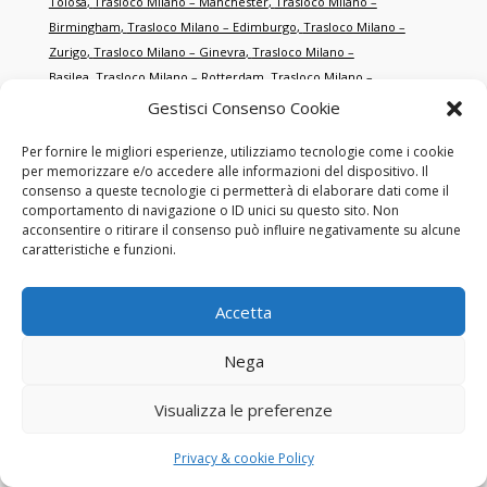
Tolosa
,
Trasloco Milano – Manchester
,
Trasloco Milano –
Birmingham
,
Trasloco Milano – Edimburgo
,
Trasloco Milano –
Zurigo
,
Trasloco Milano – Ginevra
,
Trasloco Milano –
Basilea
,
Trasloco Milano – Rotterdam
,
Trasloco Milano –
Anversa
,
Trasloco Milano – Porto
,
Trasloco Milano –
Gestisci Consenso Cookie
Cracovia
,
Trasloco Milano – Danzica
,
Trasloco Milano –
Per fornire le migliori esperienze, utilizziamo tecnologie come i cookie
Brno
,
Trasloco Milano – Salisburgo
,
Trasloco Milano –
per memorizzare e/o accedere alle informazioni del dispositivo. Il
Graz
,
Trasloco Milano – Salonicco
,
Trasloco Milano –
consenso a queste tecnologie ci permetterà di elaborare dati come il
Smirne
,
Trasloco Milano – Istanbul
,
Trasloco Milano –
comportamento di navigazione o ID unici su questo sito. Non
Antalya
,
Trasloco Milano – Dubai
,
Trasloco Milano – Abu
acconsentire o ritirare il consenso può influire negativamente su alcune
caratteristiche e funzioni.
Dhabi
,
Trasloco Milano – Doha
,
Trasloco Milano –
Singapore
,
Trasloco Milano – Hong Kong
,
Trasloco Milano – New
York
,
Trasloco Milano – Miami
,
Trasloco Milano – Los
Accetta
Angeles
,
Trasloco Milano – Toronto
,
Trasloco Milano –
Montréal
,
Trasloco Milano – Sydney
,
Trasloco Milano –
Nega
Melbourne
,
Trasloco Milano – Tokyo
,
Trasloco Milano –
Shanghai
,
Trasloco Milano – Pechino
,
Trasloco Milano – San
Visualizza le preferenze
Francisco
,
Trasloco Milano – Chicago
,
Trasloco Milano –
Boston
,
Trasloco Milano – Washington
,
Trasloco Milano –
Privacy & cookie Policy
Houston
,
Trasloco Milano – Dallas
,
Trasloco Milano –