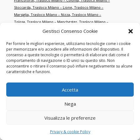
Francoforte
,
Trasloco Milano – Colonia
,
Trasloco Milano –
Stoccarda
,
Trasloco Milano – Lione
,
Trasloco Milano –
Marsiglia
,
Trasloco Milano – Nizza
,
Trasloco Milano –
Tolosa
,
Trasloco Milano – Manchester
,
Trasloco Milano –
Birmingham
,
Trasloco Milano – Edimburgo
,
Trasloco Milano –
Gestisci Consenso Cookie
Zurigo
,
Trasloco Milano – Ginevra
,
Trasloco Milano –
Basilea
,
Trasloco Milano – Rotterdam
,
Trasloco Milano –
Per fornire le migliori esperienze, utilizziamo tecnologie come i cookie
per memorizzare e/o accedere alle informazioni del dispositivo. Il
Anversa
,
Trasloco Milano – Porto
,
Trasloco Milano –
consenso a queste tecnologie ci permetterà di elaborare dati come il
Cracovia
,
Trasloco Milano – Danzica
,
Trasloco Milano –
comportamento di navigazione o ID unici su questo sito. Non
Brno
,
Trasloco Milano – Salisburgo
,
Trasloco Milano –
acconsentire o ritirare il consenso può influire negativamente su alcune
caratteristiche e funzioni.
Graz
,
Trasloco Milano – Salonicco
,
Trasloco Milano –
Smirne
,
Trasloco Milano – Istanbul
,
Trasloco Milano –
Antalya
,
Trasloco Milano – Dubai
,
Trasloco Milano – Abu
Accetta
Dhabi
,
Trasloco Milano – Doha
,
Trasloco Milano –
Singapore
,
Trasloco Milano – Hong Kong
,
Trasloco Milano – New
Nega
York
,
Trasloco Milano – Miami
,
Trasloco Milano – Los
Angeles
,
Trasloco Milano – Toronto
,
Trasloco Milano –
Visualizza le preferenze
Montréal
,
Trasloco Milano – Sydney
,
Trasloco Milano –
Melbourne
,
Trasloco Milano – Tokyo
,
Trasloco Milano –
Privacy & cookie Policy
Shanghai
,
Trasloco Milano – Pechino
,
Trasloco Milano – San