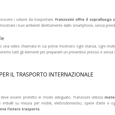
noscere i volumi da trasportare.
Franzosini offre il sopralluogo
i mostrare i tuoi ambienti direttamente dallo smartphone, senza pren
le
 una video chiamata in cui potrai mostrarci ogni stanza, ogni mobil
 avremo tutti gli elementi per prepararti un preventivo preciso e senza
PER IL TRASPORTO INTERNAZIONALE
 deve essere protetto in modo adeguato. Franzosini utilizza
mater
ri e imballi su misura per mobili, elettrodomestici, opere d’arte e
nte l’intero trasporto
.