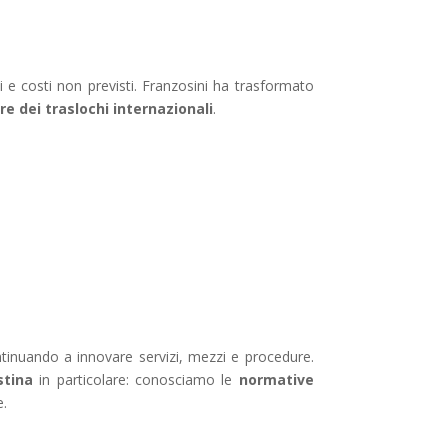
i e costi non previsti. Franzosini ha trasformato
re dei traslochi internazionali
.
ntinuando a innovare servizi, mezzi e procedure.
stina
in particolare: conosciamo le
normative
e.