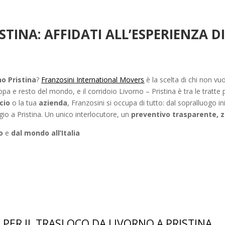
TINA: AFFIDATI ALL’ESPERIENZA D
no Pristina
?
Franzosini International Movers
è la scelta di chi non vuo
pa e resto del mondo, e il corridoio Livorno – Pristina è tra le tratte
icio
o la tua
azienda
, Franzosini si occupa di tutto: dal sopralluogo in
io a Pristina. Un unico interlocutore, un
preventivo trasparente, z
o
e
dal mondo all’Italia
 PER IL TRASLOCO DA LIVORNO A PRISTINA