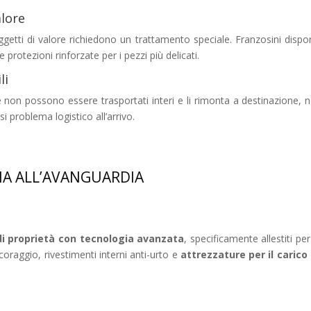
alore
 oggetti di valore richiedono un trattamento speciale. Franzosini dispon
protezioni rinforzate per i pezzi più delicati.
li
non possono essere trasportati interi e li rimonta a destinazione, nell’
i problema logistico all’arrivo.
NA ALL’AVANGUARDIA
i proprietà con tecnologia avanzata
, specificamente allestiti pe
coraggio, rivestimenti interni anti-urto e
attrezzature per il carico