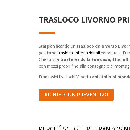
TRASLOCO LIVORNO PRIS
Stai pianificando un
trasloco da e verso Livor
gestiamo
traslochi internazionali
verso tutta Euro
Che tu stia
trasferendo la tua casa
, il tuo
uff
con mezzi propri fino alla consegna e al montagg
Franzosini traslochi Vi porta
dall’Italia al mond
RICHIEDI UN PREVENTIVO
PERCHÉ SCEGLIERE FRANZOSINI