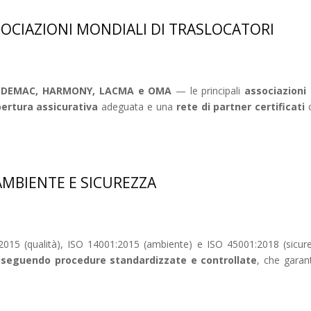
SOCIAZIONI MONDIALI DI TRASLOCATORI
, FEDEMAC, HARMONY, LACMA e OMA
— le principali
associazioni 
ertura assicurativa
adeguata e una
rete di partner certificati
c
 AMBIENTE E SICUREZZA
015 (qualità), ISO 14001:2015 (ambiente) e ISO 45001:2018 (sicurezz
o seguendo procedure standardizzate e controllate
, che garan