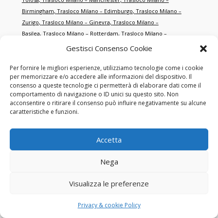
Birmingham
,
Trasloco Milano – Edimburgo
,
Trasloco Milano –
Zurigo
,
Trasloco Milano – Ginevra
,
Trasloco Milano –
Basilea
,
Trasloco Milano – Rotterdam
,
Trasloco Milano –
Anversa
,
Trasloco Milano – Porto
,
Trasloco Milano –
Gestisci Consenso Cookie
Cracovia
,
Trasloco Milano – Danzica
,
Trasloco Milano –
Brno
,
Trasloco Milano – Salisburgo
,
Trasloco Milano –
Per fornire le migliori esperienze, utilizziamo tecnologie come i cookie
per memorizzare e/o accedere alle informazioni del dispositivo. Il
Graz
,
Trasloco Milano – Salonicco
,
Trasloco Milano –
consenso a queste tecnologie ci permetterà di elaborare dati come il
Smirne
,
Trasloco Milano – Istanbul
,
Trasloco Milano –
comportamento di navigazione o ID unici su questo sito. Non
Antalya
,
Trasloco Milano – Dubai
,
Trasloco Milano – Abu
acconsentire o ritirare il consenso può influire negativamente su alcune
caratteristiche e funzioni.
Dhabi
,
Trasloco Milano – Doha
,
Trasloco Milano –
Singapore
,
Trasloco Milano – Hong Kong
,
Trasloco Milano – New
York
,
Trasloco Milano – Miami
,
Trasloco Milano – Los
Accetta
Angeles
,
Trasloco Milano – Toronto
,
Trasloco Milano –
Montréal
,
Trasloco Milano – Sydney
,
Trasloco Milano –
Nega
Melbourne
,
Trasloco Milano – Tokyo
,
Trasloco Milano –
Shanghai
,
Trasloco Milano – Pechino
,
Trasloco Milano – San
Visualizza le preferenze
Francisco
,
Trasloco Milano – Chicago
,
Trasloco Milano –
Boston
,
Trasloco Milano – Washington
,
Trasloco Milano –
Privacy & cookie Policy
Houston
,
Trasloco Milano – Dallas
,
Trasloco Milano –