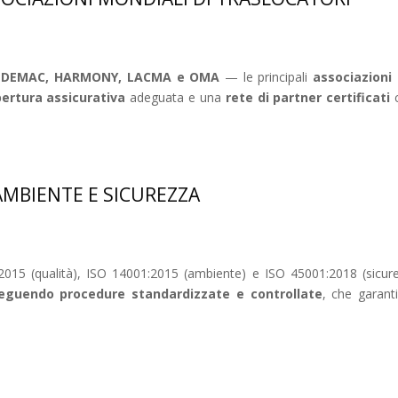
, FEDEMAC, HARMONY, LACMA e OMA
— le principali
associazioni 
ertura assicurativa
adeguata e una
rete di partner certificati
c
 AMBIENTE E SICUREZZA
015 (qualità), ISO 14001:2015 (ambiente) e ISO 45001:2018 (sicurezz
seguendo procedure standardizzate e controllate
, che garant