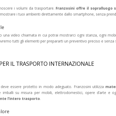
noscere i volumi da trasportare.
Franzosini offre il sopralluogo
i mostrare i tuoi ambienti direttamente dallo smartphone, senza pren
le
 una video chiamata in cui potrai mostrarci ogni stanza, ogni mobil
 avremo tutti gli elementi per prepararti un preventivo preciso e senza
PER IL TRASPORTO INTERNAZIONALE
 deve essere protetto in modo adeguato. Franzosini utilizza
mater
ri e imballi su misura per mobili, elettrodomestici, opere d’arte e
nte l’intero trasporto
.
alore