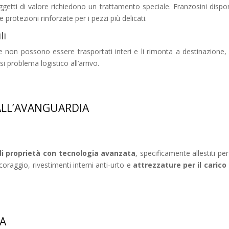
 oggetti di valore richiedono un trattamento speciale. Franzosini dispon
protezioni rinforzate per i pezzi più delicati.
li
 non possono essere trasportati interi e li rimonta a destinazione, ne
i problema logistico all’arrivo.
ALL’AVANGUARDIA
i proprietà con tecnologia avanzata
, specificamente allestiti pe
coraggio, rivestimenti interni anti-urto e
attrezzature per il carico
HA