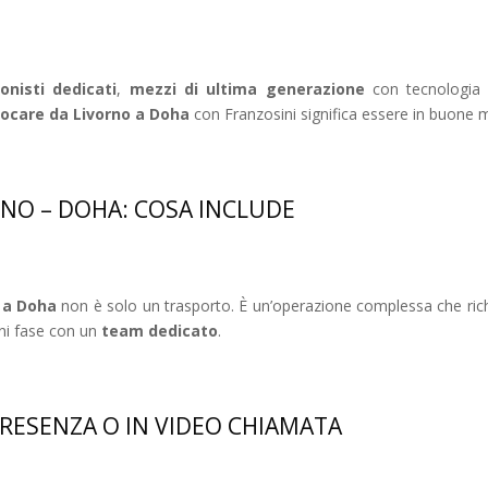
onisti dedicati
,
mezzi di ultima generazione
con tecnologia
locare da Livorno a Doha
con Franzosini significa essere in buone man
ORNO – DOHA: COSA INCLUDE
o a Doha
non è solo un trasporto. È un’operazione complessa che ri
gni fase con un
team dedicato
.
RESENZA O IN VIDEO CHIAMATA