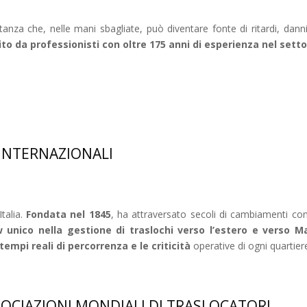
nza che, nelle mani sbagliate, può diventare fonte di ritardi, danni
to da professionisti con oltre 175 anni di esperienza nel setto
 INTERNAZIONALI
Italia.
Fondata nel 1845
, ha attraversato secoli di cambiamenti co
unico nella gestione di traslochi verso l’estero e verso M
tempi reali di percorrenza e le criticità
operative di ogni quartier
SOCIAZIONI MONDIALI DI TRASLOCATORI