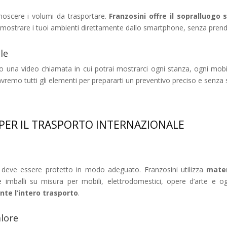
noscere i volumi da trasportare.
Franzosini offre il sopralluogo
i mostrare i tuoi ambienti direttamente dallo smartphone, senza pren
le
 una video chiamata in cui potrai mostrarci ogni stanza, ogni mobil
 avremo tutti gli elementi per prepararti un preventivo preciso e senza
PER IL TRASPORTO INTERNAZIONALE
 deve essere protetto in modo adeguato. Franzosini utilizza
mater
ri e imballi su misura per mobili, elettrodomestici, opere d’arte e
nte l’intero trasporto
.
alore