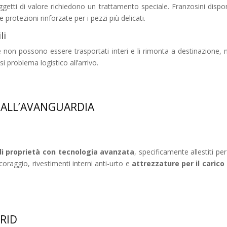
 oggetti di valore richiedono un trattamento speciale. Franzosini dispon
protezioni rinforzate per i pezzi più delicati.
li
non possono essere trasportati interi e li rimonta a destinazione, nel
i problema logistico all’arrivo.
 ALL’AVANGUARDIA
i proprietà con tecnologia avanzata
, specificamente allestiti pe
coraggio, rivestimenti interni anti-urto e
attrezzature per il carico
RID