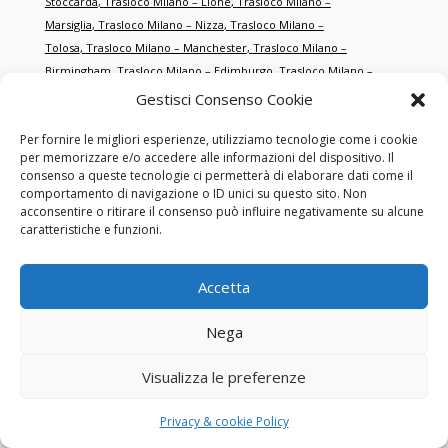
Stoccarda
,
Trasloco Milano – Lione
,
Trasloco Milano –
Marsiglia
,
Trasloco Milano – Nizza
,
Trasloco Milano –
Tolosa
,
Trasloco Milano – Manchester
,
Trasloco Milano –
Birmingham
,
Trasloco Milano – Edimburgo
,
Trasloco Milano –
Zurigo
,
Trasloco Milano – Ginevra
,
Trasloco Milano –
Gestisci Consenso Cookie
Basilea
,
Trasloco Milano – Rotterdam
,
Trasloco Milano –
Per fornire le migliori esperienze, utilizziamo tecnologie come i cookie
Anversa
,
Trasloco Milano – Porto
,
Trasloco Milano –
per memorizzare e/o accedere alle informazioni del dispositivo. Il
Cracovia
,
Trasloco Milano – Danzica
,
Trasloco Milano –
consenso a queste tecnologie ci permetterà di elaborare dati come il
Brno
,
Trasloco Milano – Salisburgo
,
Trasloco Milano –
comportamento di navigazione o ID unici su questo sito. Non
Graz
,
Trasloco Milano – Salonicco
,
Trasloco Milano –
acconsentire o ritirare il consenso può influire negativamente su alcune
caratteristiche e funzioni.
Smirne
,
Trasloco Milano – Istanbul
,
Trasloco Milano –
Antalya
,
Trasloco Milano – Dubai
,
Trasloco Milano – Abu
Dhabi
,
Trasloco Milano – Doha
,
Trasloco Milano –
Accetta
Singapore
,
Trasloco Milano – Hong Kong
,
Trasloco Milano – New
York
,
Trasloco Milano – Miami
,
Trasloco Milano – Los
Nega
Angeles
,
Trasloco Milano – Toronto
,
Trasloco Milano –
Montréal
,
Trasloco Milano – Sydney
,
Trasloco Milano –
Visualizza le preferenze
Melbourne
,
Trasloco Milano – Tokyo
,
Trasloco Milano –
Shanghai
,
Trasloco Milano – Pechino
,
Trasloco Milano – San
Privacy & cookie Policy
Francisco
,
Trasloco Milano – Chicago
,
Trasloco Milano –