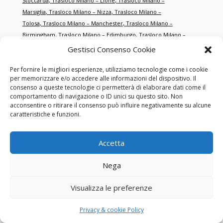
Stoccarda
,
Trasloco Milano – Lione
,
Trasloco Milano –
Marsiglia
,
Trasloco Milano – Nizza
,
Trasloco Milano –
Tolosa
,
Trasloco Milano – Manchester
,
Trasloco Milano –
Birmingham
,
Trasloco Milano – Edimburgo
,
Trasloco Milano –
Zurigo
,
Trasloco Milano – Ginevra
,
Trasloco Milano –
Gestisci Consenso Cookie
Basilea
,
Trasloco Milano – Rotterdam
,
Trasloco Milano –
Anversa
,
Trasloco Milano – Porto
,
Trasloco Milano –
Per fornire le migliori esperienze, utilizziamo tecnologie come i cookie
per memorizzare e/o accedere alle informazioni del dispositivo. Il
Cracovia
,
Trasloco Milano – Danzica
,
Trasloco Milano –
consenso a queste tecnologie ci permetterà di elaborare dati come il
Brno
,
Trasloco Milano – Salisburgo
,
Trasloco Milano –
comportamento di navigazione o ID unici su questo sito. Non
Graz
,
Trasloco Milano – Salonicco
,
Trasloco Milano –
acconsentire o ritirare il consenso può influire negativamente su alcune
caratteristiche e funzioni.
Smirne
,
Trasloco Milano – Istanbul
,
Trasloco Milano –
Antalya
,
Trasloco Milano – Dubai
,
Trasloco Milano – Abu
Dhabi
,
Trasloco Milano – Doha
,
Trasloco Milano –
Accetta
Singapore
,
Trasloco Milano – Hong Kong
,
Trasloco Milano – New
York
,
Trasloco Milano – Miami
,
Trasloco Milano – Los
Nega
Angeles
,
Trasloco Milano – Toronto
,
Trasloco Milano –
Montréal
,
Trasloco Milano – Sydney
,
Trasloco Milano –
Visualizza le preferenze
Melbourne
,
Trasloco Milano – Tokyo
,
Trasloco Milano –
Shanghai
,
Trasloco Milano – Pechino
,
Trasloco Milano – San
Privacy & cookie Policy
Francisco
,
Trasloco Milano – Chicago
,
Trasloco Milano –