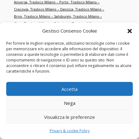
Anversa
,
Trasloco Milano – Porto
,
Trasloco Milano –
Cracovia
,
Trasloco Milano – Danzica
,
Trasloco Milano –
Brno
,
Trasloco Milano – Salisburgo
,
Trasloco Milano –
Graz
,
Trasloco Milano – Salonicco
,
Trasloco Milano –
Gestisci Consenso Cookie
Smirne
,
Trasloco Milano – Istanbul
,
Trasloco Milano –
Antalya
,
Trasloco Milano – Dubai
,
Trasloco Milano – Abu
Per fornire le migliori esperienze, utilizziamo tecnologie come i cookie
Dhabi
,
Trasloco Milano – Doha
,
Trasloco Milano –
per memorizzare e/o accedere alle informazioni del dispositivo. Il
Singapore
,
Trasloco Milano – Hong Kong
,
Trasloco Milano – New
consenso a queste tecnologie ci permetterà di elaborare dati come il
York
,
Trasloco Milano – Miami
,
Trasloco Milano – Los
comportamento di navigazione o ID unici su questo sito. Non
acconsentire o ritirare il consenso può influire negativamente su alcune
Angeles
,
Trasloco Milano – Toronto
,
Trasloco Milano –
caratteristiche e funzioni.
Montréal
,
Trasloco Milano – Sydney
,
Trasloco Milano –
Melbourne
,
Trasloco Milano – Tokyo
,
Trasloco Milano –
Shanghai
,
Trasloco Milano – Pechino
,
Trasloco Milano – San
Accetta
Francisco
,
Trasloco Milano – Chicago
,
Trasloco Milano –
Boston
,
Trasloco Milano – Washington
,
Trasloco Milano –
Nega
Houston
,
Trasloco Milano – Dallas
,
Trasloco Milano –
Visualizza le preferenze
Atlanta
,
Trasloco Milano – Seattle
,
Trasloco Milano – Las
Vegas
,
Trasloco Milano – Orlando
,
Trasloco Milano –
Philadelphia
,
Trasloco Milano – Phoenix
,
Trasloco Milano – Detroit
.
Privacy & cookie Policy