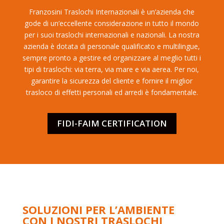
Franzosini Traslochi Internazionali è un’azienda che
gode di un’eccellente considerazione in tutto il mondo
per i suoi traslochi internazionali e nazionali. La nostra
azienda è dotata di personale qualificato e multilingue,
sempre pronto a gestire ed organizzare al meglio tutti i
tipi di traslochi: via terra, via mare e via aerea. Per noi,
garantire la sicurezza del cliente e fornire il miglior
trasloco di effetti personali ed arredi è fondamentale.
FIDI-FAIM CERTIFICATION
SOLUZIONI PER L’AMBIENTE
CON I NOSTRI TRASLOCHI