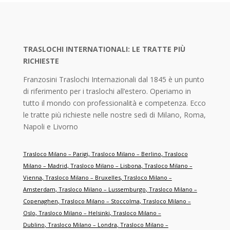
TRASLOCHI INTERNATIONALI: LE TRATTE PIÙ
RICHIESTE
Franzosini Traslochi Internazionali dal 1845 è un punto
di riferimento per i traslochi all’estero. Operiamo in
tutto il mondo con professionalità e competenza. Ecco
le tratte più richieste nelle nostre sedi di Milano, Roma,
Napoli e Livorno
Trasloco Milano – Parigi
,
Trasloco Milano – Berlino
,
Trasloco
Milano – Madrid
,
Trasloco Milano – Lisbona
,
Trasloco Milano –
Vienna
,
Trasloco Milano – Bruxelles
,
Trasloco Milano –
Amsterdam
,
Trasloco Milano – Lussemburgo
,
Trasloco Milano –
Copenaghen
,
Trasloco Milano – Stoccolma
,
Trasloco Milano –
Oslo
,
Trasloco Milano – Helsinki
,
Trasloco Milano –
Dublino
,
Trasloco Milano – Londra
,
Trasloco Milano –