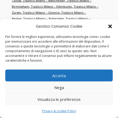
Tolosa
,
Trasloco Milano – Manchester
,
Trasloco Milano –
Birmingham
,
Trasloco Milano – Edimburgo
,
Trasloco Milano –
Zurigo
,
Trasloco Milano – Ginevra
,
Trasloco Milano –
Basilea
,
Trasloco Milano – Rotterdam
,
Trasloco Milano –
Anversa
,
Trasloco Milano – Porto
,
Trasloco Milano –
Gestisci Consenso Cookie
Cracovia
,
Trasloco Milano – Danzica
,
Trasloco Milano –
Per fornire le migliori esperienze, utilizziamo tecnologie come i cookie
Brno
,
Trasloco Milano – Salisburgo
,
Trasloco Milano –
per memorizzare e/o accedere alle informazioni del dispositivo. Il
Graz
,
Trasloco Milano – Salonicco
,
Trasloco Milano –
consenso a queste tecnologie ci permetterà di elaborare dati come il
Smirne
,
Trasloco Milano – Istanbul
,
Trasloco Milano –
comportamento di navigazione o ID unici su questo sito. Non
Antalya
,
Trasloco Milano – Dubai
,
Trasloco Milano – Abu
acconsentire o ritirare il consenso può influire negativamente su alcune
caratteristiche e funzioni.
Dhabi
,
Trasloco Milano – Doha
,
Trasloco Milano –
Singapore
,
Trasloco Milano – Hong Kong
,
Trasloco Milano – New
York
,
Trasloco Milano – Miami
,
Trasloco Milano – Los
Accetta
Angeles
,
Trasloco Milano – Toronto
,
Trasloco Milano –
Montréal
,
Trasloco Milano – Sydney
,
Trasloco Milano –
Nega
Melbourne
,
Trasloco Milano – Tokyo
,
Trasloco Milano –
Shanghai
,
Trasloco Milano – Pechino
,
Trasloco Milano – San
Visualizza le preferenze
Francisco
,
Trasloco Milano – Chicago
,
Trasloco Milano –
Boston
,
Trasloco Milano – Washington
,
Trasloco Milano –
Privacy & cookie Policy
Houston
,
Trasloco Milano – Dallas
,
Trasloco Milano –